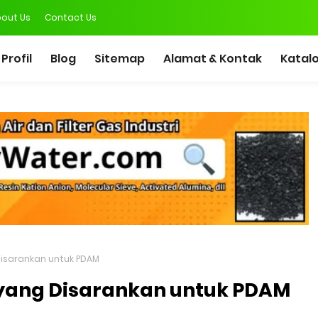
out Us
Contact Us
Profil
Blog
Sitemap
Alamat & Kontak
Katal
 Disarankan untuk PDAM
a yang Disarankan untuk PDAM