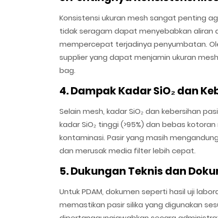
Konsistensi ukuran mesh sangat penting agar
tidak seragam dapat menyebabkan aliran a
mempercepat terjadinya penyumbatan. Oleh 
supplier yang dapat menjamin ukuran mesh
bag.
4. Dampak Kadar SiO₂ dan Keb
Selain mesh, kadar SiO₂ dan kebersihan pasir
kadar SiO₂ tinggi (>95%) dan bebas kotoran 
kontaminasi. Pasir yang masih mengandung 
dan merusak media filter lebih cepat.
5. Dukungan Teknis dan Dok
Untuk PDAM, dokumen seperti hasil uji labo
memastikan pasir silika yang digunakan sesu
dipertanggungjawabkan secara administrati