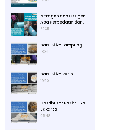
Terbaru 2024 di Ady
Water
Nitrogen dan Oksigen
Apa Perbedaan dan
Hubungannya di
22.35
Udara?
Batu Silika Lampung
18.36
Batu Silika Putih
19.50
Distributor Pasir Silika
Jakarta
05.48