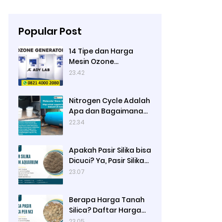
Popular Post
14 Tipe dan Harga
Mesin Ozone
Generator Murah
23.42
Water Treatment
merek Elitech | Ady Lab
Nitrogen Cycle Adalah
Jual Ozone Generator
Apa dan Bagaimana
Prosesnya?
22.34
Apakah Pasir Silika bisa
Dicuci? Ya, Pasir Silika
untuk Filter Air Bisa
23.07
Dicuci jika Sudah Kotor
Berapa Harga Tanah
Silica? Daftar Harga
Tanah Silika Putih
23.05