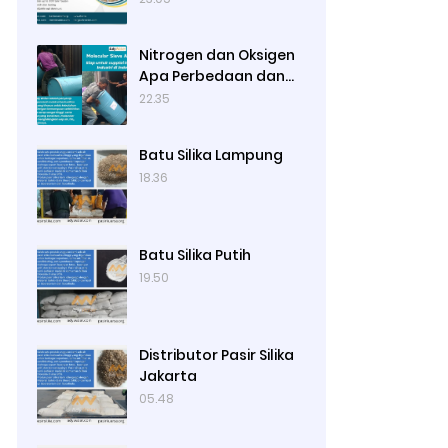
Terbaru 2024 di Ady
Water
Nitrogen dan Oksigen
Apa Perbedaan dan
Hubungannya di
22.35
Udara?
Batu Silika Lampung
18.36
Batu Silika Putih
19.50
Distributor Pasir Silika
Jakarta
05.48