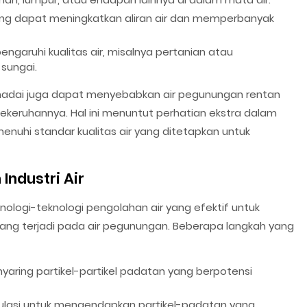
ng dapat meningkatkan aliran air dan memperbanyak
garuhi kualitas air, misalnya pertanian atau
sungai.
adai juga dapat menyebabkan air pegunungan rentan
eruhannya. Hal ini menuntut perhatian ekstra dalam
nuhi standar kualitas air yang ditetapkan untuk
ndustri Air
nologi-teknologi pengolahan air yang efektif untuk
ng terjadi pada air pegunungan. Beberapa langkah yang
nyaring partikel-partikel padatan yang berpotensi
ulasi untuk mengendapkan partikel-padatan yang