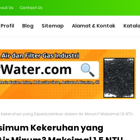
out Us
Contact Us
Profil
Blog
Sitemap
Alamat & Kontak
Katal
ekeruhan yang Diperbolehkan dalam Air Minum? Maksimal 1,5 NTU
simum Kekeruhan yang