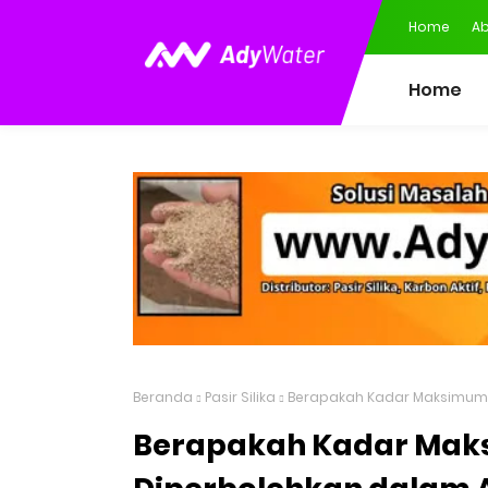
Home
Ab
Home
Beranda
Pasir Silika
Berapakah Kadar Maksimum K
Berapakah Kadar Mak