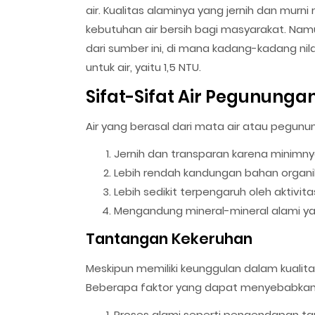
air. Kualitas alaminya yang jernih dan mu
kebutuhan air bersih bagi masyarakat. Namu
dari sumber ini, di mana kadang-kadang ni
untuk air, yaitu 1,5 NTU.
Sifat-Sifat Air Pegununga
Air yang berasal dari mata air atau pegunun
Jernih dan transparan karena minimnya
Lebih rendah kandungan bahan organi
Lebih sedikit terpengaruh oleh aktivita
Mengandung mineral-mineral alami y
Tantangan Kekeruhan
Meskipun memiliki keunggulan dalam kualita
Beberapa faktor yang dapat menyebabkan 
Proses alami seperti pengendapan tan