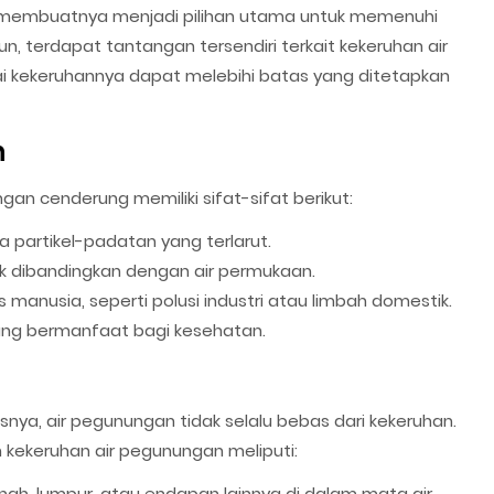
rni membuatnya menjadi pilihan utama untuk memenuhi
n, terdapat tantangan tersendiri terkait kekeruhan air
lai kekeruhannya dapat melebihi batas yang ditetapkan
n
gan cenderung memiliki sifat-sifat berikut:
 partikel-padatan yang terlarut.
k dibandingkan dengan air permukaan.
s manusia, seperti polusi industri atau limbah domestik.
ang bermanfaat bagi kesehatan.
snya, air pegunungan tidak selalu bebas dari kekeruhan.
kekeruhan air pegunungan meliputi:
ah, lumpur, atau endapan lainnya di dalam mata air.