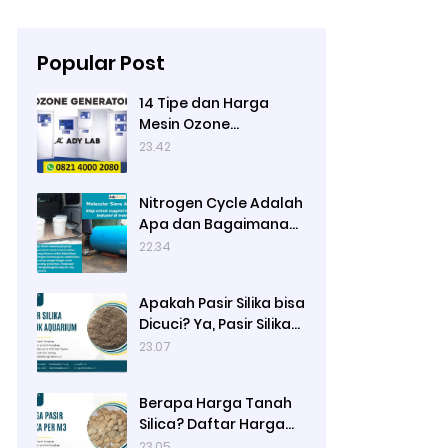
Popular Post
14 Tipe dan Harga
Mesin Ozone
Generator Murah
23.42
Water Treatment
merek Elitech | Ady Lab
Nitrogen Cycle Adalah
Jual Ozone Generator
Apa dan Bagaimana
Prosesnya?
22.34
Apakah Pasir Silika bisa
Dicuci? Ya, Pasir Silika
untuk Filter Air Bisa
23.07
Dicuci jika Sudah Kotor
Berapa Harga Tanah
Silica? Daftar Harga
Tanah Silika Putih
23.05