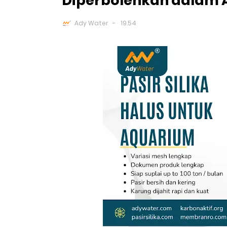
Diperbolehkan dalam A
Ady Water
19.54