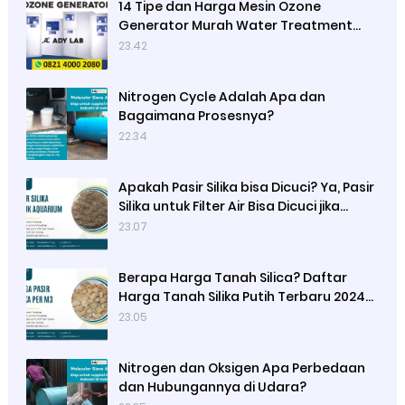
14 Tipe dan Harga Mesin Ozone
Generator Murah Water Treatment
merek Elitech | Ady Lab Jual Ozone
23.42
Generator
Nitrogen Cycle Adalah Apa dan
Bagaimana Prosesnya?
22.34
Apakah Pasir Silika bisa Dicuci? Ya, Pasir
Silika untuk Filter Air Bisa Dicuci jika
Sudah Kotor
23.07
Berapa Harga Tanah Silica? Daftar
Harga Tanah Silika Putih Terbaru 2024
di Ady Water
23.05
Nitrogen dan Oksigen Apa Perbedaan
dan Hubungannya di Udara?