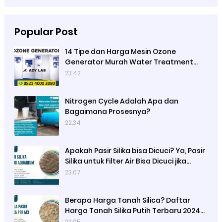
Popular Post
14 Tipe dan Harga Mesin Ozone
Generator Murah Water Treatment
merek Elitech | Ady Lab Jual Ozone
23.42
Generator
Nitrogen Cycle Adalah Apa dan
Bagaimana Prosesnya?
22.34
Apakah Pasir Silika bisa Dicuci? Ya, Pasir
Silika untuk Filter Air Bisa Dicuci jika
Sudah Kotor
23.07
Berapa Harga Tanah Silica? Daftar
Harga Tanah Silika Putih Terbaru 2024
di Ady Water
23.05