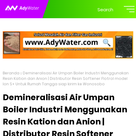
Search
Beranda
Demineralisasi Air Umpan Boiler Industri Menggunakan
Resin Kation dan Anion | Distributor Resin Softener Flotrol model
Ion S+ Untuk Rumah Tangga siap kirim ke Wonosobo
Demineralisasi Air Umpan
Boiler Industri Menggunakan
Resin Kation dan Anion |
Distributor Resin Softener