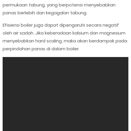
permukaan tabung, yang berpotensi menyebabkan
panas berlebih dan kegagalan tabung.
Efisiensi boiler juga dapat dipengaruhi secara negatif
oleh air sadah. Jika keberadaan kalsium dan magnesium
menyebabkan hard scaling, maka akan berdampak pada
perpindahan panas di dalam boiler.