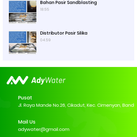
Bahan Pasir Sandblasting
18.55
Distributor Pasir Silika
04.59
Pusat
Jl. Raya Mande No.26, Cikadut, Kec. Cimenyan, Band
Mail Us
adywater@gmail.com